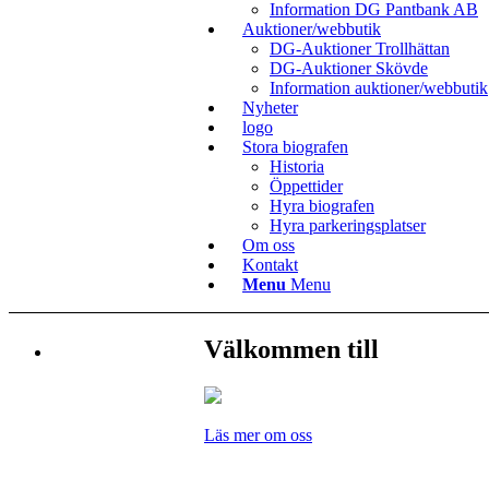
Information DG Pantbank AB
Auktioner/webbutik
DG-Auktioner Trollhättan
DG-Auktioner Skövde
Information auktioner/webbutik
Nyheter
logo
Stora biografen
Historia
Öppettider
Hyra biografen
Hyra parkeringsplatser
Om oss
Kontakt
Menu
Menu
Välkommen till
Läs mer om oss