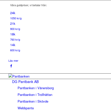
Våra guldpriser, vi betalar från:
24k
1050 kr/g
21k
900 kr/g
18k
760 kr/g
14k
600 kr/g
Läs mer
DG Pantbank AB
Pantbanken i Vänersborg
Pantbanken i Trollhättan
Pantbanken i Skövde
Webbpanta