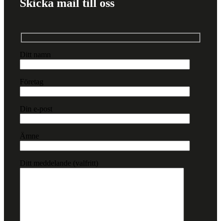
Skicka mail till oss
Ditt namn
Företag
Din e-post
Ämne
Ditt meddelande (valfritt)