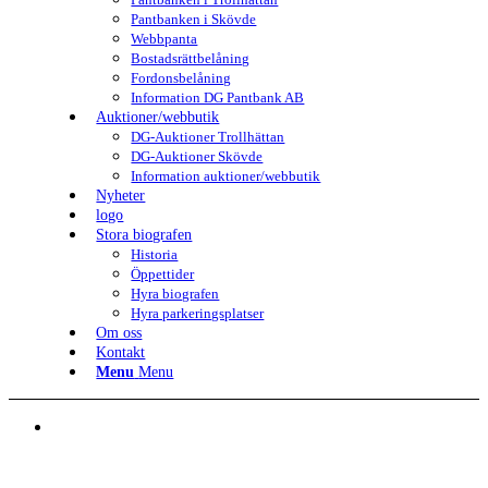
Pantbanken i Skövde
Webbpanta
Bostadsrättbelåning
Fordonsbelåning
Information DG Pantbank AB
Auktioner/webbutik
DG-Auktioner Trollhättan
DG-Auktioner Skövde
Information auktioner/webbutik
Nyheter
logo
Stora biografen
Historia
Öppettider
Hyra biografen
Hyra parkeringsplatser
Om oss
Kontakt
Menu
Menu