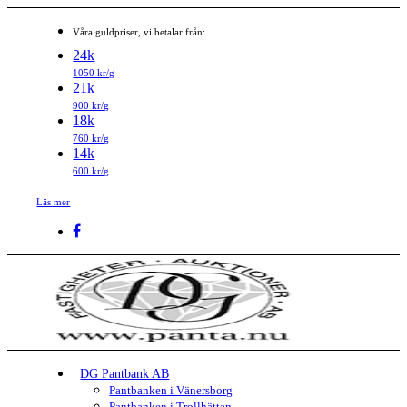
Våra guldpriser, vi betalar från:
24k
1050 kr/g
21k
900 kr/g
18k
760 kr/g
14k
600 kr/g
Läs mer
DG Pantbank AB
Pantbanken i Vänersborg
Pantbanken i Trollhättan