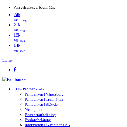
Våra guldpriser, vi betalar från:
24k
1050 kr/g
21k
900 kr/g
18k
760 kr/g
14k
600 kr/g
Läs mer
DG Pantbank AB
Pantbanken i Vänersborg
Pantbanken i Trollhättan
Pantbanken i Skövde
Webbpanta
Bostadsrättbelåning
Fordonsbelåning
Information DG Pantbank AB