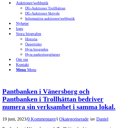
Auktioner/webbutik
DG-Auktioner Trollhättan
DG-Auktioner Skövde
Information auktioner/webbutik
Nyheter
logo
Stora biografen
Historia
Öppettider
Hyra biografen
Hyra parkeringsplatser
Om oss
Kontakt
Menu
Menu
Pantbanken i Vänersborg och
Pantbanken i Trollhättan bedriver
numera sin verksamhet i samma lokal.
19 juni, 2023
/
0 Kommentarer
/
i
Okategoriserade
/
av
Daniel